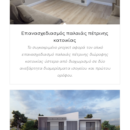
Επανασχεδιασμός παλαιάς πέτρινης
κατοικίας
Το συγκεκριμένο project αφορά τον ολικό
επανασχεδιασμό παλαιάς πέτρινης διώροφης
κατοικίας ύστερα από διαχωρισμό σε δύο
ανεξάρτητα διαμερίσματα ισογείου και πρώτου
ορόφου.