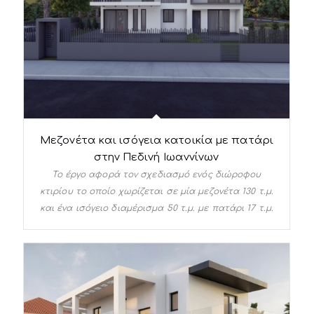
Μεζονέτα και ισόγεια κατοικία με πατάρι
στην Πεδινή Ιωαννίνων
Το έργο αφορά τον σχεδιασμό ενός διώροφου
κτιρίου το οποίο χωρίζεται σε μία μεζονέτα 130 τ.μ.
και ένα ισόγειο διαμέρισμα 50 τ.μ. με πατάρι 17 τ.μ.