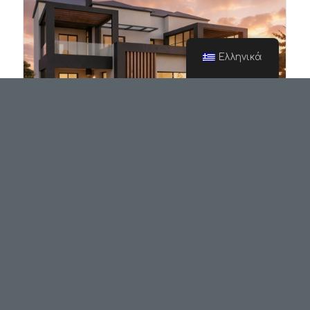
Ελληνικά
Μονοκατοικία στο Ωραιόκαστρο
Θεσσαλονίκης
Το έργο αφορά οικογενειακή κατοικία που βρίσκεται
στον Δήμο Ωραιοκάστρου Θεσσαλονίκης σε
οικόπεδο εκτός σχεδίου επιφάνειας 2400 τ.μ.