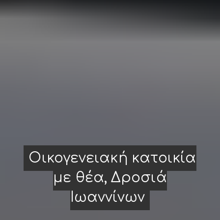
Οικογενειακή κατοικία
με θέα, Δροσιά
Ιωαννίνων