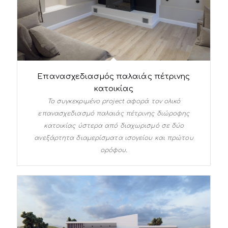
Επανασχεδιασμός παλαιάς πέτρινης
κατοικίας
Το συγκεκριμένο project αφορά τον ολικό
επανασχεδιασμό παλαιάς πέτρινης διώροφης
κατοικίας ύστερα από διαχωρισμό σε δύο
ανεξάρτητα διαμερίσματα ισογείου και πρώτου
ορόφου.