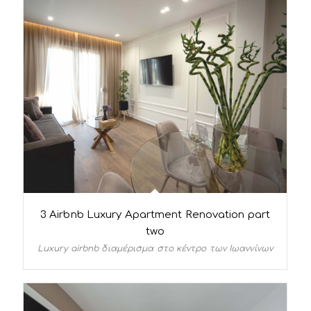
3 Airbnb Luxury Apartment Renovation part
two
Luxury airbnb διαμέρισμα στο κέντρο των Ιωαννίνων