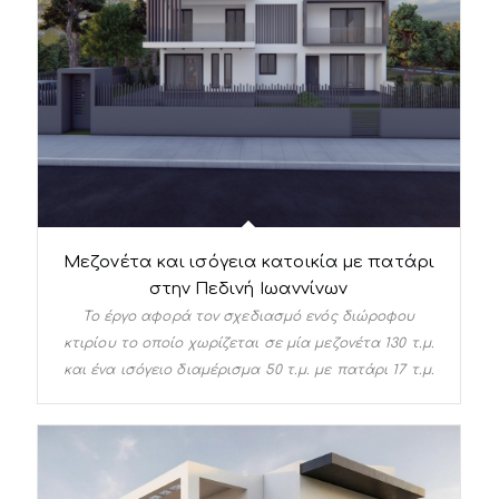
Μεζονέτα και ισόγεια κατοικία με πατάρι
στην Πεδινή Ιωαννίνων
Το έργο αφορά τον σχεδιασμό ενός διώροφου
κτιρίου το οποίο χωρίζεται σε μία μεζονέτα 130 τ.μ.
και ένα ισόγειο διαμέρισμα 50 τ.μ. με πατάρι 17 τ.μ.